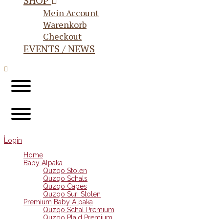
SHOP
Mein Account
Warenkorb
Checkout
EVENTS / NEWS
Login
Home
Baby Alpaka
Quzqo Stolen
Quzqo Schals
Quzqo Capes
Quzqo Suri Stolen
Premium Baby Alpaka
Quzqo Schal Premium
Quzqo Plaid Premium