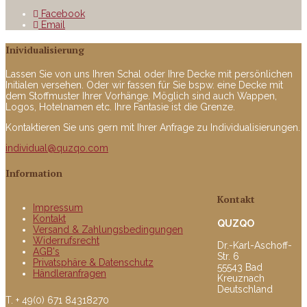
Facebook
Email
Inividualisierung
Lassen Sie von uns Ihren Schal oder Ihre Decke mit persönlichen
Initialen versehen. Oder wir fassen für Sie bspw. eine Decke mit
dem Stoffmuster Ihrer Vorhänge. Möglich sind auch Wappen,
Logos, Hotelnamen etc. Ihre Fantasie ist die Grenze.
Kontaktieren Sie uns gern mit Ihrer Anfrage zu Individualisierungen.
individual@quzqo.com
Information
Kontakt
Impressum
Kontakt
QUZQO
Versand & Zahlungsbedingungen
Widerrufsrecht
Dr.-Karl-Aschoff-
AGB's
Str. 6
Privatsphäre & Datenschutz
55543 Bad
Händleranfragen
Kreuznach
Deutschland
T. + 49(0) 671 84318270