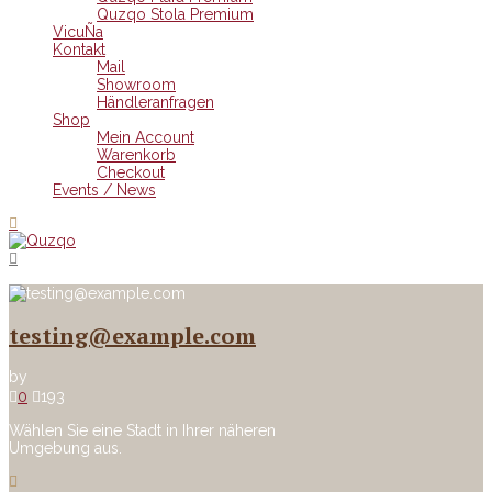
Quzqo Stola Premium
VicuÑa
Kontakt
Mail
Showroom
Händleranfragen
Shop
Mein Account
Warenkorb
Checkout
Events / News
testing@example.com
by
0
193
Wählen Sie eine Stadt in Ihrer näheren
Umgebung aus.