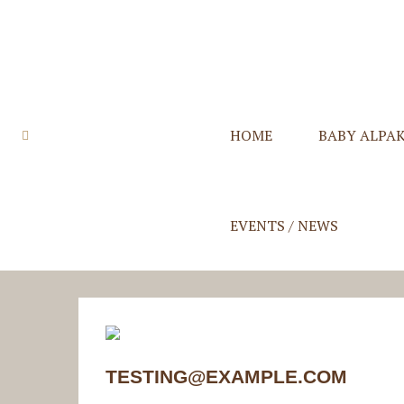
HOME
BABY ALPA
Quzqo Stolen
Quzqo Schals
Quzqo Capes
Quzqo Suri St
EVENTS / NEWS
TESTING@EXAMPLE.COM