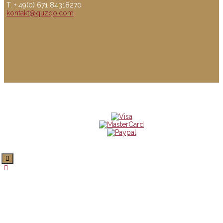
T. + 49(0) 671 84318270
kontakt@quzqo.com
© copyright 2016 powerd by Quzqo