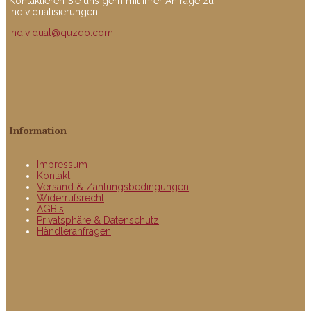
Kontaktieren Sie uns gern mit Ihrer Anfrage zu
Individualisierungen.
individual@quzqo.com
Information
Impressum
Kontakt
Versand & Zahlungsbedingungen
Widerrufsrecht
AGB's
Privatsphäre & Datenschutz
Händleranfragen