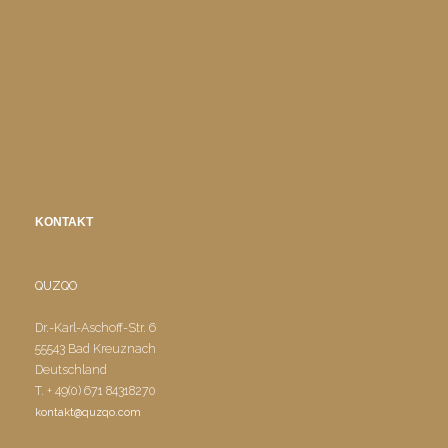
KONTAKT
QUZQO
Dr.-Karl-Aschoff-Str. 6
55543 Bad Kreuznach
Deutschland
T. + 49(0) 671 84318270
kontakt@quzqo.com