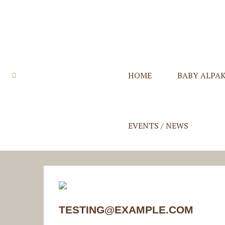
HOME
BABY ALPA
Quzqo Stolen
Quzqo Schals
Quzqo Capes
Quzqo Suri St
EVENTS / NEWS
TESTING@EXAMPLE.COM