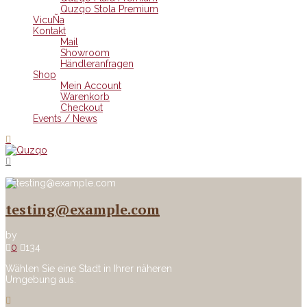
Quzqo Stola Premium
VicuÑa
Kontakt
Mail
Showroom
Händleranfragen
Shop
Mein Account
Warenkorb
Checkout
Events / News
testing@example.com
by
0
134
Wählen Sie eine Stadt in Ihrer näheren
Umgebung aus.