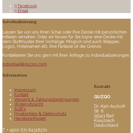
Facebook
Email
Inividualisierung
Lassen Sie von uns Ihren Schal oder Ihre Decke mit persönlichen
Initialen versehen. Oder wir fassen für Sie bspw. eine Decke mit
dem Stoffmuster Ihrer Vorhänge. Möglich sind auch Wappen,
Logos, Hotelnamen etc. Ihre Fantasie ist die Grenze.
Kontaktieren Sie uns gern mit Ihrer Anfrage zu Individualisierungen.
individual@quzqo.com
Information
Kontakt
Impressum
Kontakt
QUZQO
Versand & Zahlungsbedingungen
Widerrufsrecht
Dr.-Karl-Aschoff-
AGB's
Str. 6
Privatsphäre & Datenschutz
55543 Bad
Händleranfragen
Kreuznach
Deutschland
T. + 49(0) 671 84318270