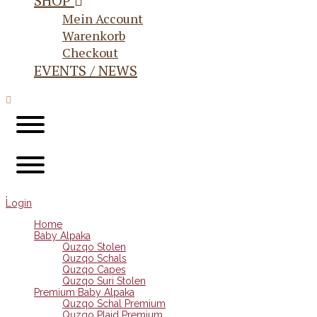
SHOP
Mein Account
Warenkorb
Checkout
EVENTS / NEWS
Login
Home
Baby Alpaka
Quzqo Stolen
Quzqo Schals
Quzqo Capes
Quzqo Suri Stolen
Premium Baby Alpaka
Quzqo Schal Premium
Quzqo Plaid Premium