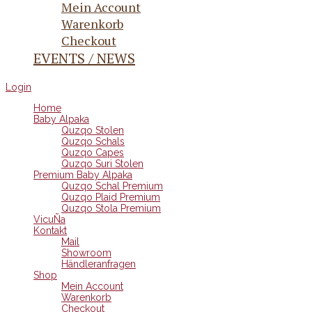
Mein Account
Warenkorb
Checkout
EVENTS / NEWS
Login
Home
Baby Alpaka
Quzqo Stolen
Quzqo Schals
Quzqo Capes
Quzqo Suri Stolen
Premium Baby Alpaka
Quzqo Schal Premium
Quzqo Plaid Premium
Quzqo Stola Premium
VicuÑa
Kontakt
Mail
Showroom
Händleranfragen
Shop
Mein Account
Warenkorb
Checkout