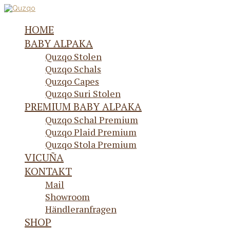
HOME
BABY ALPAKA
Quzqo Stolen
Quzqo Schals
Quzqo Capes
Quzqo Suri Stolen
PREMIUM BABY ALPAKA
Quzqo Schal Premium
Quzqo Plaid Premium
Quzqo Stola Premium
VICUÑA
KONTAKT
Mail
Showroom
Händleranfragen
SHOP