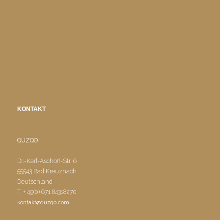
KONTAKT
QUZQO
Dr.-Karl-Aschoff-Str. 6
55543 Bad Kreuznach
Deutschland
T. + 49(0) 671 84318270
kontakt@quzqo.com