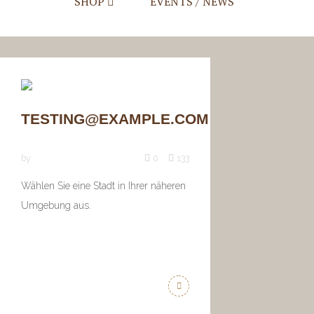
SHOP
EVENTS / NEWS
Mein Account
Warenkorb
Checkout
TESTING@EXAMPLE.COM
by
0
133
Wählen Sie eine Stadt in Ihrer näheren
Umgebung aus.