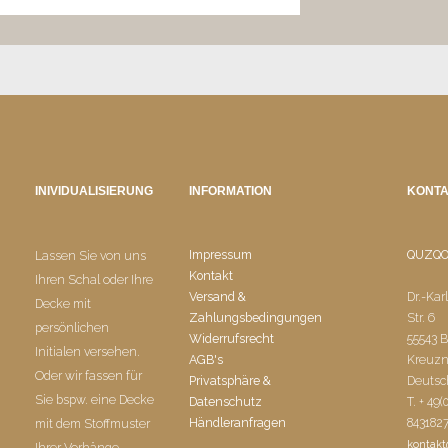
INIVIDUALISIERUNG
INFORMATION
KONT
Impressum
QUZQ
Lassen Sie von uns
Kontakt
Ihren Schal oder Ihre
Versand &
Dr.-Kar
Decke mit
Zahlungsbedingungen
Str. 6
persönlichen
Widerrufsrecht
55543 
Initialen versehen.
AGB's
Kreuz
Oder wir fassen für
Privatsphäre &
Deutsc
Sie bspw. eine Decke
Datenschutz
T. + 49(
Händleranfragen
843182
mit dem Stoffmuster
kontak
Ihrer Vorhänge.