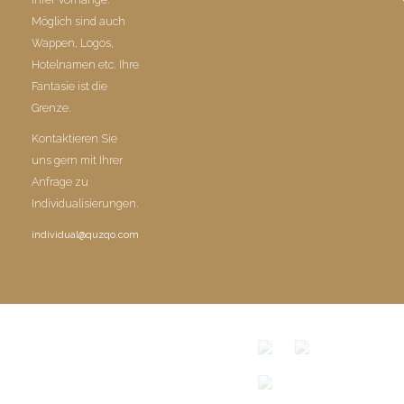
Möglich sind auch
Wappen, Logos,
Hotelnamen etc. Ihre
Fantasie ist die
Grenze.
Kontaktieren Sie
uns gern mit Ihrer
Anfrage zu
Individualisierungen.
individual@quzqo.com
© COPYRIGHT 2016 POWERD BY QUZQO