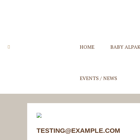
HOME
BABY ALPA
Quzqo Stolen
Quzqo Schals
Quzqo Capes
Quzqo Suri St
EVENTS / NEWS
TESTING@EXAMPLE.COM