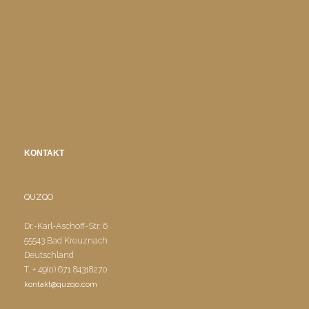
KONTAKT
QUZQO
Dr.-Karl-Aschoff-Str. 6
55543 Bad Kreuznach
Deutschland
T. + 49(0) 671 84318270
kontakt@quzqo.com