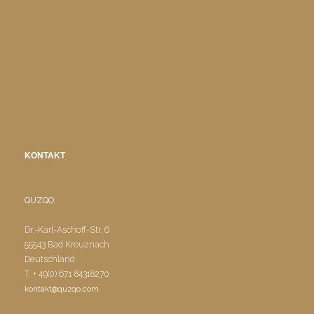
KONTAKT
QUZQO
Dr.-Karl-Aschoff-Str. 6
55543 Bad Kreuznach
Deutschland
T. + 49(0) 671 84318270
kontakt@quzqo.com