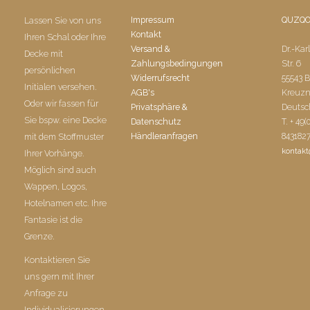
Impressum
QUZQ
Lassen Sie von uns
Kontakt
Ihren Schal oder Ihre
Versand &
Dr.-Kar
Decke mit
Zahlungsbedingungen
Str. 6
persönlichen
Widerrufsrecht
55543 
Initialen versehen.
AGB's
Kreuz
Oder wir fassen für
Privatsphäre &
Deutsc
Sie bspw. eine Decke
Datenschutz
T. + 49(
Händleranfragen
843182
mit dem Stoffmuster
kontak
Ihrer Vorhänge.
Möglich sind auch
Wappen, Logos,
Hotelnamen etc. Ihre
Fantasie ist die
Grenze.
Kontaktieren Sie
uns gern mit Ihrer
Anfrage zu
Individualisierungen.