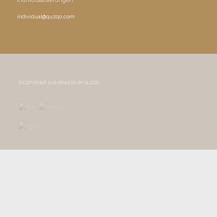
individual@quzqo.com
© COPYRIGHT 2016 POWERD BY QUZQO