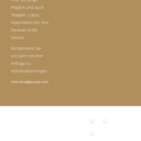
Möglich sind auch
Wappen, Logos,
Hotelnamen etc. Ihre
Fantasie ist die
Grenze.
Kontaktieren Sie
uns gern mit Ihrer
Anfrage zu
Individualisierungen.
individual@quzqo.com
© COPYRIGHT 2016 POWERD BY QUZQO