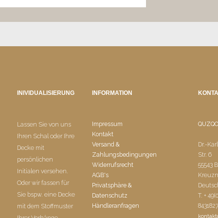
INIVIDUALISIERUNG
INFORMATION
KONT
Impressum
QUZQ
Lassen Sie von uns
Kontakt
Ihren Schal oder Ihre
Versand &
Dr.-Kar
Decke mit
Zahlungsbedingungen
Str. 6
persönlichen
Widerrufsrecht
55543 
Initialen versehen.
AGB's
Kreuz
Oder wir fassen für
Privatsphäre &
Deutsc
Sie bspw. eine Decke
Datenschutz
T. + 49(
Händleranfragen
843182
mit dem Stoffmuster
kontak
Ihrer Vorhänge.