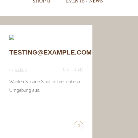
SHOP
EVENTS / NEWS
Mein Account
Warenkorb
Checkout
TESTING@EXAMPLE.COM
by
testing
0
149
Wählen Sie eine Stadt in Ihrer näheren
Umgebung aus.