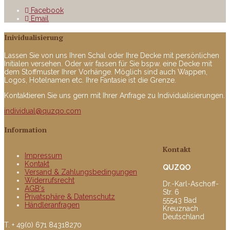
Facebook
Email
Inividualisierung
Lassen Sie von uns Ihren Schal oder Ihre Decke mit persönlichen
Initialen versehen. Oder wir fassen für Sie bspw. eine Decke mit
dem Stoffmuster Ihrer Vorhänge. Möglich sind auch Wappen,
Logos, Hotelnamen etc. Ihre Fantasie ist die Grenze.
Kontaktieren Sie uns gern mit Ihrer Anfrage zu Individualisierungen.
individual@quzqo.com
Information
Kontakt
Impressum
Kontakt
QUZQO
Versand & Zahlungsbedingungen
Widerrufsrecht
Dr.-Karl-Aschoff-
AGB's
Str. 6
Privatsphäre & Datenschutz
55543 Bad
Händleranfragen
Kreuznach
Deutschland
T. + 49(0) 671 84318270