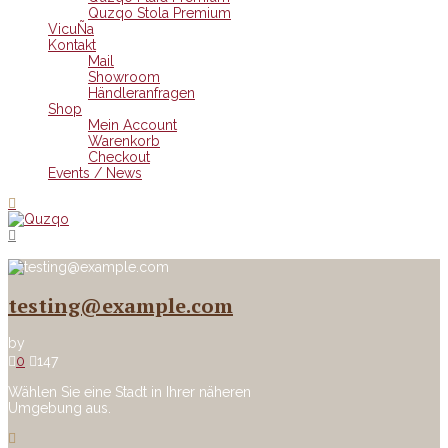
Quzqo Stola Premium
VicuÑa
Kontakt
Mail
Showroom
Händleranfragen
Shop
Mein Account
Warenkorb
Checkout
Events / News
testing@example.com
by
0
147
Wählen Sie eine Stadt in Ihrer näheren
Umgebung aus.