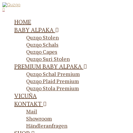
HOME
BABY ALPAKA
Quzqo Stolen
Quzqo Schals
Quzqo Capes
Quzqo Suri Stolen
PREMIUM BABY ALPAKA
Quzqo Schal Premium
Quzqo Plaid Premium
Quzqo Stola Premium
VICUÑA
KONTAKT
Mail
Showroom
Händleranfragen