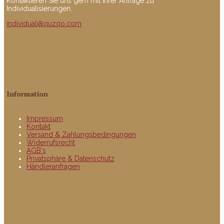
Kontaktieren Sie uns gern mit Ihrer Anfrage zu
Individualisierungen.
individual@quzqo.com
Information
Impressum
Kontakt
Versand & Zahlungsbedingungen
Widerrufsrecht
AGB's
Privatsphäre & Datenschutz
Händleranfragen