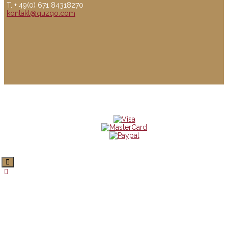
T. + 49(0) 671 84318270
kontakt@quzqo.com
© copyright 2016 powerd by Quzqo