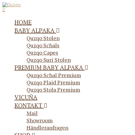
HOME
BABY ALPAKA
Quzqo Stolen
Quzqo Schals
Quzqo Capes
Quzqo Suri Stolen
PREMIUM BABY ALPAKA
Quzqo Schal Premium
Quzqo Plaid Premium
Quzqo Stola Premium
VICUÑA
KONTAKT
Mail
Showroom
Händleranfragen