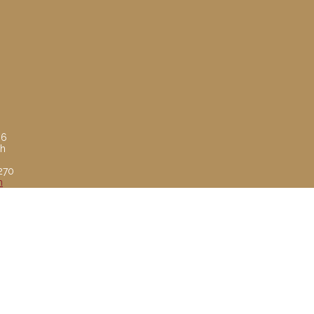
 6
ch
8270
m