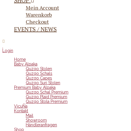
SHOP
Mein Account
Warenkorb
Checkout
EVENTS / NEWS
Login
Home
Baby Alpaka
Quzqo Stolen
Quzqo Schals
Quzqo Capes
Quzqo Suri Stolen
Premium Baby Alpaka
Quzqo Schal Premium
Quzqo Plaid Premium
Quzqo Stola Premium
VicuÑa
Kontakt
Mail
Showroom
Händleranfragen
Shop