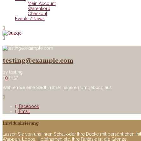
Mein Account
Warenkorb
Checkout
Events / News
testing@example.com
by
testing
0
152
Wählen Sie eine Stadt in Ihrer näheren Umgebung aus.
Facebook
Email
Inividualisierung
Lassen Sie von uns Ihren Schal oder Ihre Decke mit persönlichen Ini
Wappen, Logos, Hotelnamen etc. Ihre Fantasie ist die Grenze.