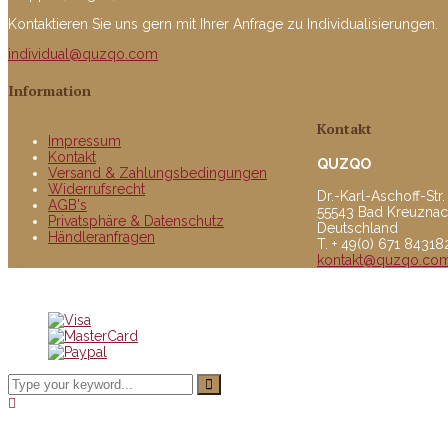
Kontaktieren Sie uns gern mit Ihrer Anfrage zu Individualisierungen.
individual@quzqo.com
Information
Kontakt
Impressum
Kontakt
QUZQO
Versand & Zahlungsbedingungen
Widerrufsrecht
Dr.-Karl-Aschoff-Str.
AGB's
55543 Bad Kreuzna
Privatsphäre & Datenschutz
Deutschland
Händleranfragen
T. + 49(0) 671 8431
kontakt@quzqo.co
© copyright 2016 powerd by Quzqo