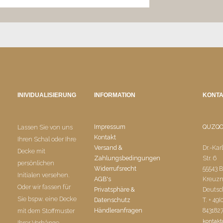
INIVIDUALISIERUNG
INFORMATION
KONT
Impressum
QUZQ
Lassen Sie von uns
Kontakt
Ihren Schal oder Ihre
Versand &
Dr.-Kar
Decke mit
Zahlungsbedingungen
Str. 6
persönlichen
Widerrufsrecht
55543 
Initialen versehen.
AGB's
Kreuz
Oder wir fassen für
Privatsphäre &
Deutsc
Sie bspw. eine Decke
Datenschutz
T. + 49(
Händleranfragen
843182
mit dem Stoffmuster
kontak
Ihrer Vorhänge.