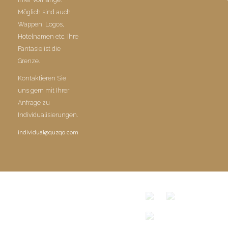
Möglich sind auch
Wappen, Logos,
Hotelnamen etc. Ihre
Fantasie ist die
Grenze.
Kontaktieren Sie
uns gern mit Ihrer
Anfrage zu
Individualisierungen.
individual@quzqo.com
© COPYRIGHT 2016 POWERD BY QUZQO