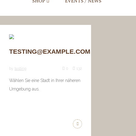
SHOP
EVENTS / NEWS
Mein Account
Warenkorb
Checkout
TESTING@EXAMPLE.COM
by
testing
0
132
Wählen Sie eine Stadt in Ihrer näheren
Umgebung aus.