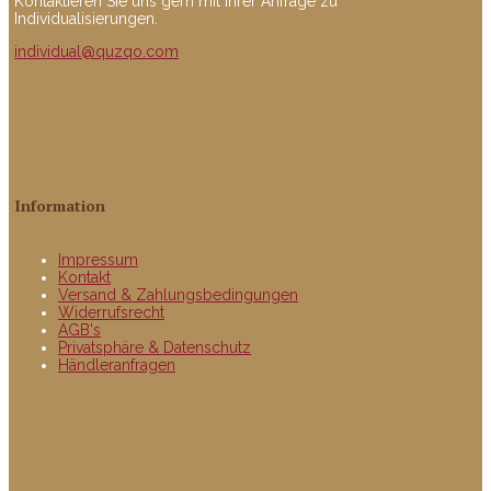
Kontaktieren Sie uns gern mit Ihrer Anfrage zu
Individualisierungen.
individual@quzqo.com
Information
Impressum
Kontakt
Versand & Zahlungsbedingungen
Widerrufsrecht
AGB's
Privatsphäre & Datenschutz
Händleranfragen