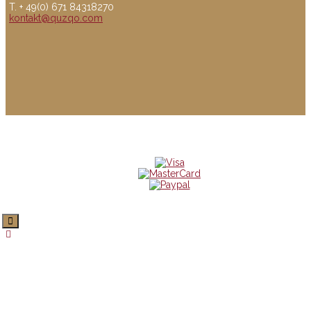
T. + 49(0) 671 84318270
kontakt@quzqo.com
© copyright 2016 powerd by Quzqo