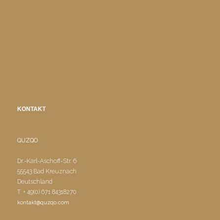
KONTAKT
QUZQO
Dr.-Karl-Aschoff-Str. 6
55543 Bad Kreuznach
Deutschland
T. + 49(0) 671 84318270
kontakt@quzqo.com