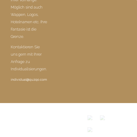
Möglich sind auch
Wappen, Logos,
Hotelnamen etc. Ihre
Fantasie ist die
Grenze.
Kontaktieren Sie
uns gern mit Ihrer
Anfrage zu
Individualisierungen.
individual@quzqo.com
© COPYRIGHT 2016 POWERD BY QUZQO