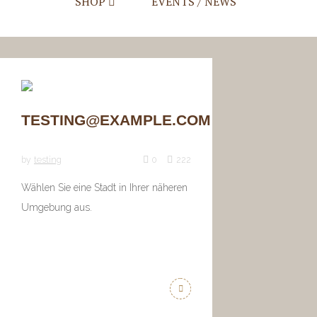
SHOP
EVENTS / NEWS
Mein Account
Warenkorb
Checkout
TESTING@EXAMPLE.COM
by
testing
0
222
Wählen Sie eine Stadt in Ihrer näheren
Umgebung aus.