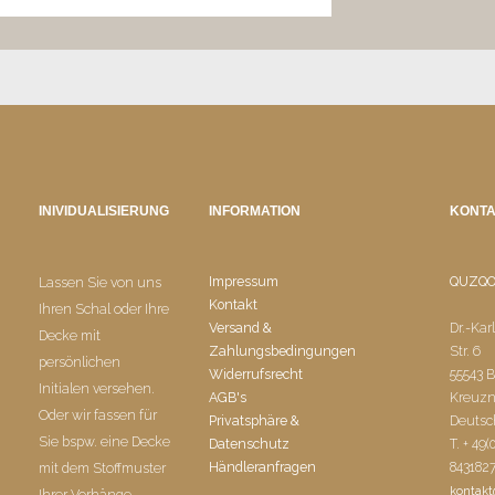
INIVIDUALISIERUNG
INFORMATION
KONT
Impressum
QUZQ
Lassen Sie von uns
Kontakt
Ihren Schal oder Ihre
Versand &
Dr.-Kar
Decke mit
Zahlungsbedingungen
Str. 6
persönlichen
Widerrufsrecht
55543 
Initialen versehen.
AGB's
Kreuz
Oder wir fassen für
Privatsphäre &
Deutsc
Sie bspw. eine Decke
Datenschutz
T. + 49(
Händleranfragen
843182
mit dem Stoffmuster
kontak
Ihrer Vorhänge.