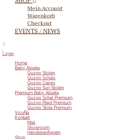
SHOP
Mein Account
Warenkorb
Checkout
EVENTS / NEWS
Login
Home
Baby Alpaka
Quzqo Stolen
Quzqo Schals
Quzqo Capes
Quzqo Suri Stolen
Premium Baby Alpaka
Quzqo Schal Premium
Quzqo Plaid Premium
Quzqo Stola Premium
VicuÑa
Kontakt
Mail
Showroom
Händleranfragen
Shop