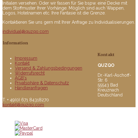
Initialen versehen. Oder wir fassen für Sie bspw. eine Decke mit
dem Stoffmuster Ihrer Vorhänge. Möglich sind auch Wappen,
Logos, Hotelnamen etc. Ihre Fantasie ist die Grenze.
Kontaktieren Sie uns gern mit Ihrer Anfrage zu Individualisierungen.
individual@quzqo.com
Information
Kontakt
Impressum
Kontakt
QUZQO
Versand & Zahlungsbedingungen
Widerrufsrecht
Dr.-Karl-Aschoff-
AGB's
Str. 6
Privatsphäre & Datenschutz
55543 Bad
Händleranfragen
Kreuznach
Deutschland
T. + 49(0) 671 84318270
kontakt@quzqo.com
© copyright 2016 powerd by Quzqo