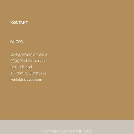
KONTAKT
QUZQO
Dr.-Karl-Aschoff-Str. 6
55543 Bad Kreuznach
Deutschland
T. + 49(0) 671 84318270
kontakt@quzqo.com
© COPYRIGHT 2016 POWERD BY QUZQO