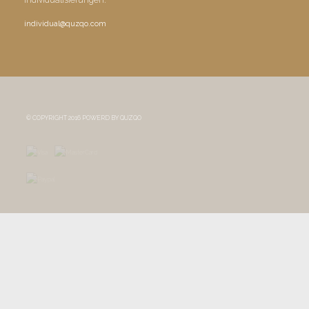
individual@quzqo.com
© COPYRIGHT 2016 POWERD BY QUZQO