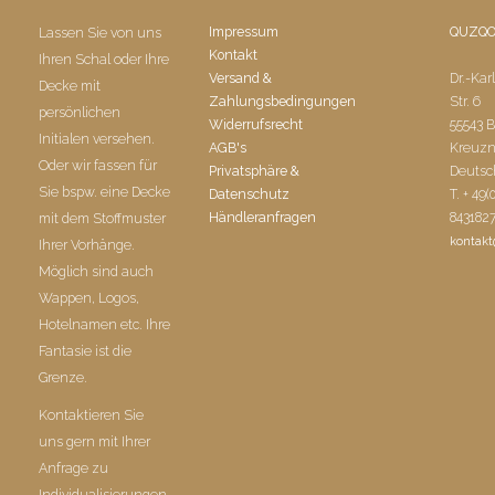
Impressum
QUZQ
Lassen Sie von uns
Kontakt
Ihren Schal oder Ihre
Versand &
Dr.-Kar
Decke mit
Zahlungsbedingungen
Str. 6
persönlichen
Widerrufsrecht
55543 
Initialen versehen.
AGB's
Kreuz
Oder wir fassen für
Privatsphäre &
Deutsc
Sie bspw. eine Decke
Datenschutz
T. + 49(
Händleranfragen
843182
mit dem Stoffmuster
kontak
Ihrer Vorhänge.
Möglich sind auch
Wappen, Logos,
Hotelnamen etc. Ihre
Fantasie ist die
Grenze.
Kontaktieren Sie
uns gern mit Ihrer
Anfrage zu
Individualisierungen.