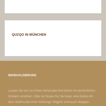
QUZQO IN MÜNCHEN
INIVIDUALISIERUNG
Lassen Sie von uns Ihren Schal oder Ihre Decke mit persönlichen
Initialen versehen. Oder wir fassen für Sie bspw. eine Decke mit
dem Stoffmuster Ihrer Vorhänge. Möglich sind auch Wappen,