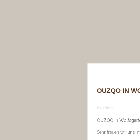
OUZQO IN W
by
admin
OUZQO in Wolfsgart
Sehr freuen wir uns 