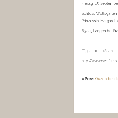
Freitag 15. September
Schloss Wolfsgarten
Prinzessin-Margaret-
63225 Langen bei Fra
Täglich 10 – 18 Uh
http://www.das-fuerst
« Prev:
Quzqo bei de