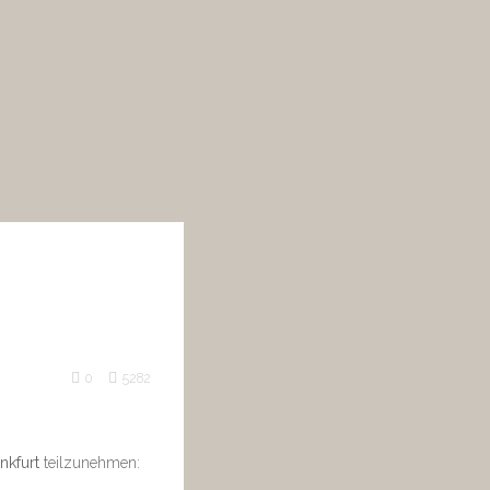
0
5282
nkfurt
teilzunehmen: