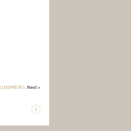
 LUXEMBURG
:Next »