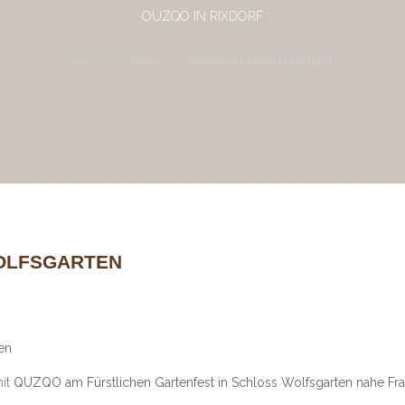
OUZQO IN RIXDORF
Home
Design
OUZQO in Wolfsgarten
OLFSGARTEN
en
mit
QUZQO am Fürstlichen Gartenfest in Schloss Wolfsgarten nahe Fra